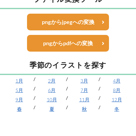
pngからjpegへの変換
pngからpdfへの変換
季節のイラストを探す
1月
2月
3月
4月
5月
6月
7月
8月
9月
10月
11月
12月
春
夏
秋
冬