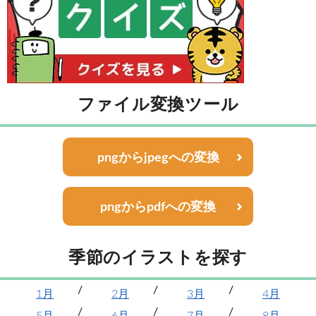
ファイル変換ツール
pngからjpegへの変換
pngからpdfへの変換
季節のイラストを探す
1月
2月
3月
4月
5月
6月
7月
8月