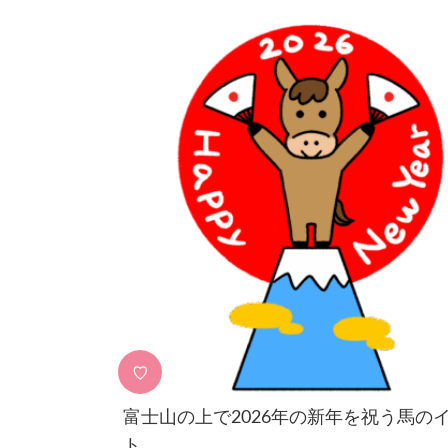
♡
富士山の上で2026年の新年を祝う馬の
ト