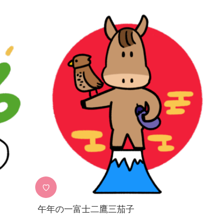
♡
午年の一富士二鷹三茄子