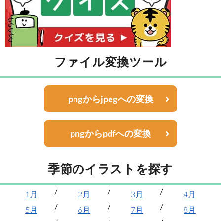
ファイル変換ツール
pngからjpegへの変換
pngからpdfへの変換
季節のイラストを探す
1月
2月
3月
4月
5月
6月
7月
8月