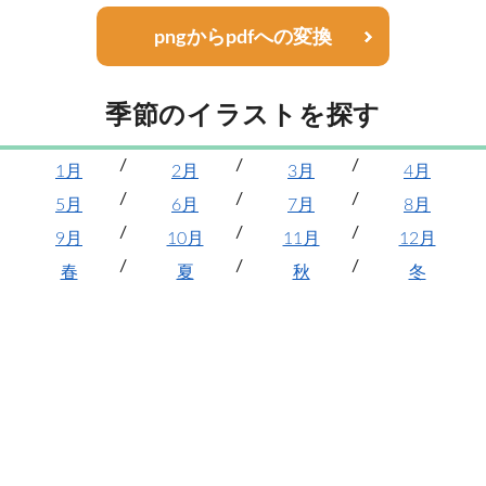
pngからpdfへの変換
季節のイラストを探す
1月
2月
3月
4月
5月
6月
7月
8月
9月
10月
11月
12月
春
夏
秋
冬