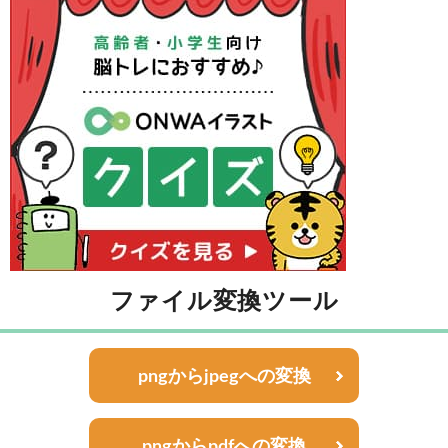
ファイル変換ツール
pngからjpegへの変換
pngからpdfへの変換