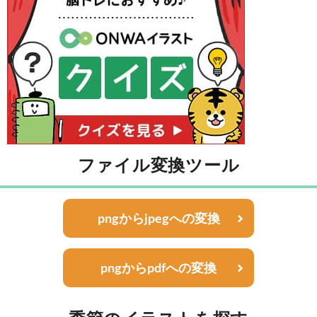
ファイル変換ツール
pngからjpegへの変換
pngからpdfへの変換