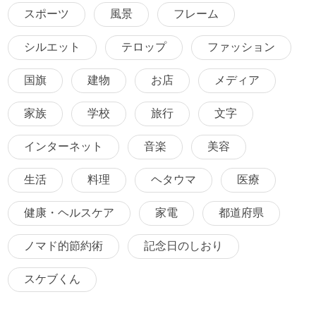
スポーツ
風景
フレーム
シルエット
テロップ
ファッション
国旗
建物
お店
メディア
家族
学校
旅行
文字
インターネット
音楽
美容
生活
料理
ヘタウマ
医療
健康・ヘルスケア
家電
都道府県
ノマド的節約術
記念日のしおり
スケブくん