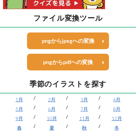
ファイル変換ツール
pngからjpegへの変換
pngからpdfへの変換
季節のイラストを探す
1月
2月
3月
4月
5月
6月
7月
8月
9月
10月
11月
12月
春
夏
秋
冬