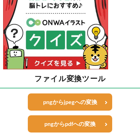
ファイル変換ツール
pngからjpegへの変換
pngからpdfへの変換