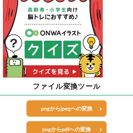
ファイル変換ツール
pngからjpegへの変換
pngからpdfへの変換