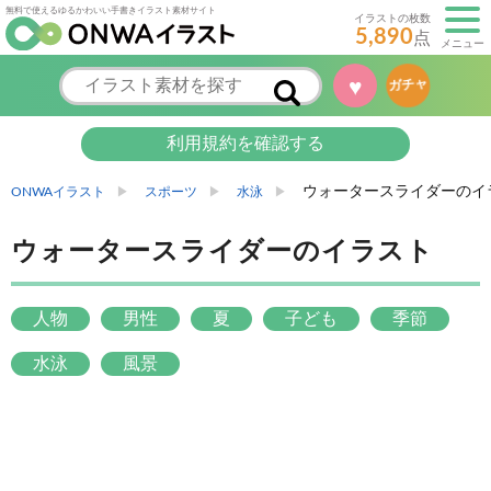
無料で使えるゆるかわいい手書きイラスト素材サイト
イラストの枚数
5,890
点
メニュー
♥
ガチャ
利用規約を確認する
ウォータースライダーのイ
ONWAイラスト
スポーツ
水泳
ウォータースライダーのイラスト
人物
男性
夏
子ども
季節
水泳
風景