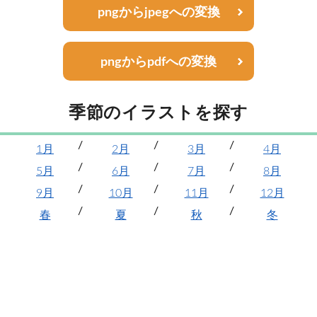
pngからjpegへの変換
pngからpdfへの変換
季節のイラストを探す
1月
2月
3月
4月
5月
6月
7月
8月
9月
10月
11月
12月
春
夏
秋
冬