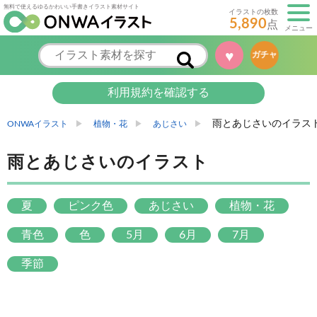
無料で使えるゆるかわいい手書きイラスト素材サイト
イラストの枚数
5,890
点
メニュー
♥
ガチャ
利用規約を確認する
雨とあじさいのイラス
ONWAイラスト
植物・花
あじさい
雨とあじさいのイラスト
夏
ピンク色
あじさい
植物・花
青色
色
5月
6月
7月
季節