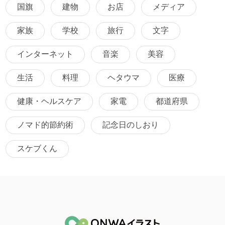
国旗
建物
お店
メディア
家族
学校
旅行
文字
インターネット
音楽
美容
生活
料理
ヘタウマ
医療
健康・ヘルスケア
家電
都道府県
ノマド的節約術
記念日のしおり
スケブくん