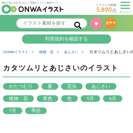
無料で使えるゆるかわいい手書きイラスト素材サイト
イラストの枚数
5,890
点
メニュー
♥
ガチャ
利用規約を確認する
カタツムリとあじさい
ONWAイラスト
植物・花
あじさい
カタツムリとあじさいのイラスト
かたつむり
夏
昆虫
あじさい
植物・花
青色
色
5月
6月
7月
季節