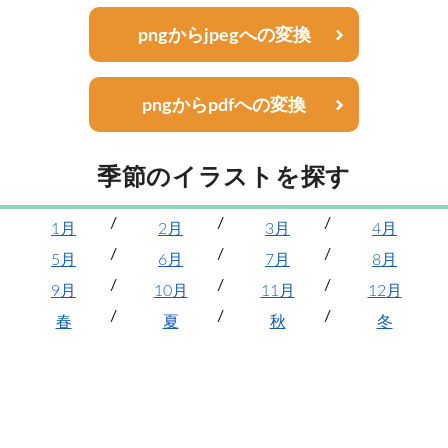
pngからjpegへの変換
pngからpdfへの変換
季節のイラストを探す
1月
2月
3月
4月
5月
6月
7月
8月
9月
10月
11月
12月
春
夏
秋
冬