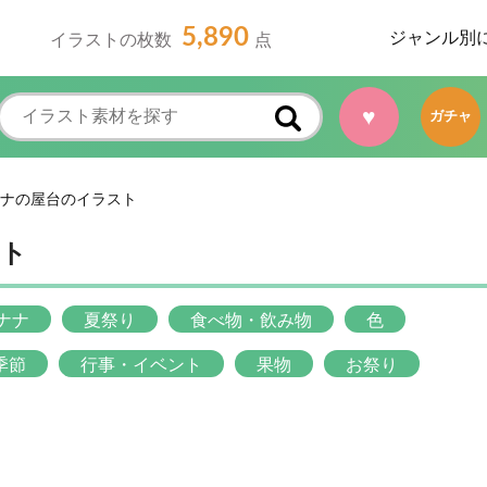
5,890
ジャンル別
イラストの枚数
点
♥
ガチャ
ナの屋台のイラスト
スト
ナナ
夏祭り
食べ物・飲み物
色
季節
行事・イベント
果物
お祭り