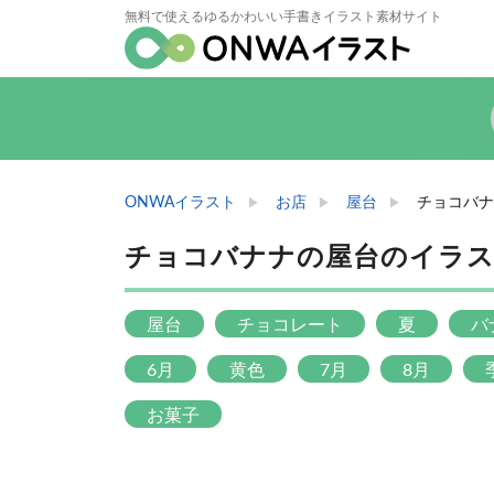
無料で使えるゆるかわいい手書きイラスト素材サイト
ONWAイラスト
お店
屋台
チョコバナ
チョコバナナの屋台のイラ
屋台
チョコレート
夏
バ
6月
黄色
7月
8月
お菓子