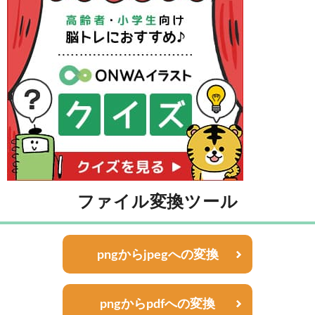
ファイル変換ツール
pngからjpegへの変換
pngからpdfへの変換