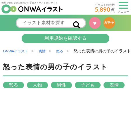
無料で使えるゆるかわいい手書きイラスト素材サイト
イラストの枚数
5,890
点
メニュー
♥
ガチャ
利用規約を確認する
怒った表情の男の子のイラスト
ONWAイラスト
表情
怒る
怒った表情の男の子のイラスト
怒る
人物
男性
子ども
表情