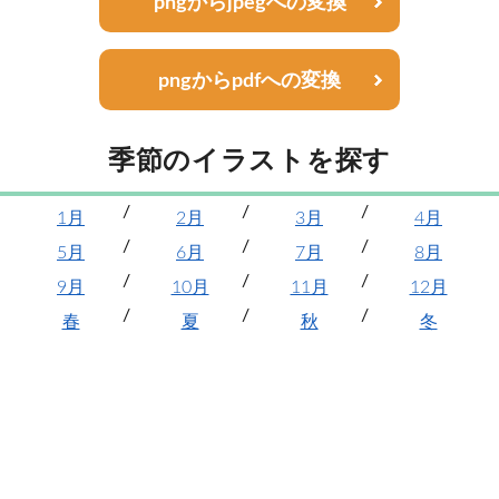
pngからjpegへの変換
pngからpdfへの変換
季節のイラストを探す
1月
2月
3月
4月
5月
6月
7月
8月
9月
10月
11月
12月
春
夏
秋
冬