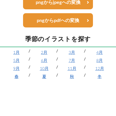
pngからjpegへの変換
pngからpdfへの変換
季節のイラストを探す
1月
2月
3月
4月
5月
6月
7月
8月
9月
10月
11月
12月
春
夏
秋
冬