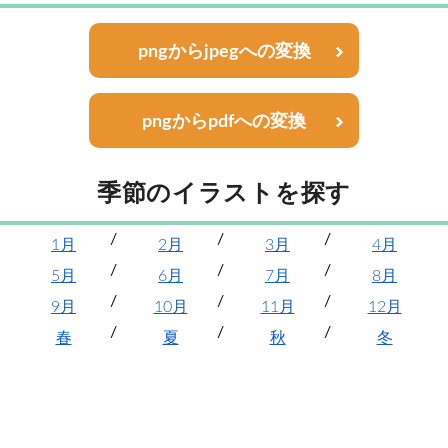
pngからjpegへの変換
pngからpdfへの変換
季節のイラストを探す
1月
2月
3月
4月
5月
6月
7月
8月
9月
10月
11月
12月
春
夏
秋
冬