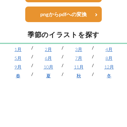
pngからpdfへの変換
季節のイラストを探す
1月
2月
3月
4月
5月
6月
7月
8月
9月
10月
11月
12月
春
夏
秋
冬