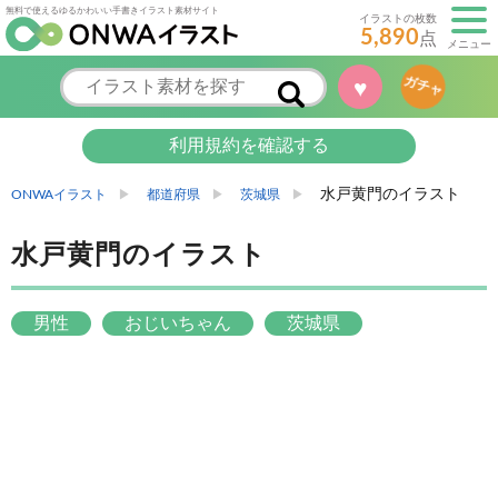
無料で使えるゆるかわいい手書きイラスト素材サイト
イラストの枚数
5,890
点
メニュー
ガチャ
♥
利用規約を確認する
水戸黄門のイラスト
ONWAイラスト
都道府県
茨城県
水戸黄門のイラスト
男性
おじいちゃん
茨城県