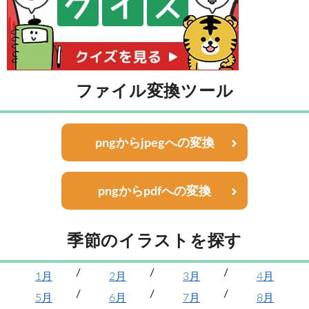
ファイル変換ツール
pngからjpegへの変換
pngからpdfへの変換
季節のイラストを探す
1月
2月
3月
4月
5月
6月
7月
8月