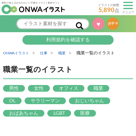
無料で使えるゆるかわいい手書きイラスト素材サイト
イラストの枚数
5,890
点
メニュー
♥
ガチャ
利用規約を確認する
職業一覧のイラスト
ONWAイラスト
仕事
職業
職業一覧のイラスト
男性
女性
オフィス
職業
OL
サラリーマン
おじいちゃん
おばあちゃん
LGBT
医療