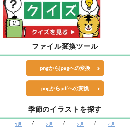
ファイル変換ツール
pngからjpegへの変換
pngからpdfへの変換
季節のイラストを探す
1月
2月
3月
4月