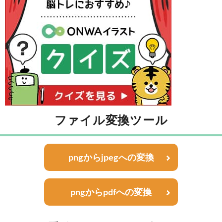
ファイル変換ツール
pngからjpegへの変換
pngからpdfへの変換