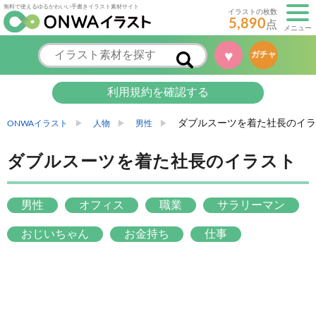
無料で使えるゆるかわいい手書きイラスト素材サイト
イラストの枚数
5,890
点
メニュー
♥
ガチャ
利用規約を確認する
ダブルスーツを着た社長のイラ
ONWAイラスト
人物
男性
ダブルスーツを着た社長のイラスト
男性
オフィス
職業
サラリーマン
おじいちゃん
お金持ち
仕事