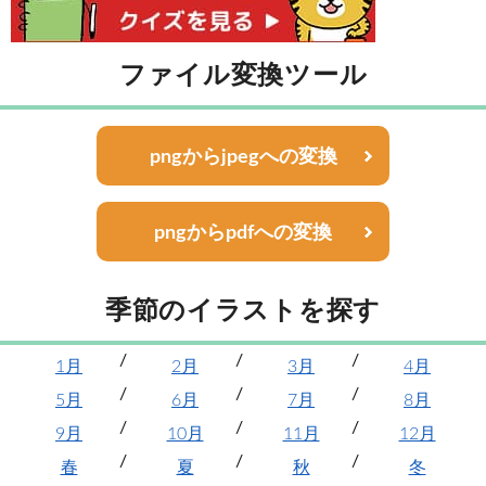
ファイル変換ツール
pngからjpegへの変換
pngからpdfへの変換
季節のイラストを探す
1月
2月
3月
4月
5月
6月
7月
8月
9月
10月
11月
12月
春
夏
秋
冬