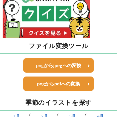
ファイル変換ツール
pngからjpegへの変換
pngからpdfへの変換
季節のイラストを探す
1月
2月
3月
4月