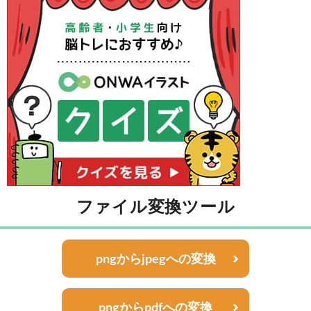
ファイル変換ツール
pngからjpegへの変換
pngからpdfへの変換