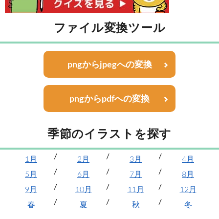
ファイル変換ツール
pngからjpegへの変換
pngからpdfへの変換
季節のイラストを探す
1月
2月
3月
4月
5月
6月
7月
8月
9月
10月
11月
12月
春
夏
秋
冬