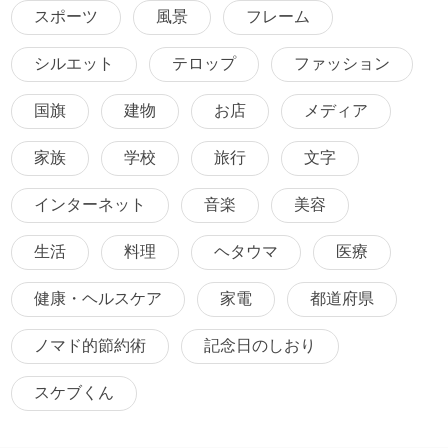
スポーツ
風景
フレーム
シルエット
テロップ
ファッション
国旗
建物
お店
メディア
家族
学校
旅行
文字
インターネット
音楽
美容
生活
料理
ヘタウマ
医療
健康・ヘルスケア
家電
都道府県
ノマド的節約術
記念日のしおり
スケブくん