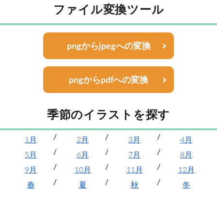
ファイル変換ツール
pngからjpegへの変換
pngからpdfへの変換
季節のイラストを探す
1月
2月
3月
4月
5月
6月
7月
8月
9月
10月
11月
12月
春
夏
秋
冬