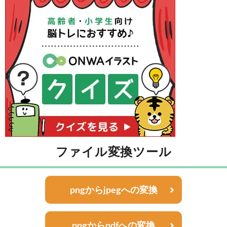
ファイル変換ツール
pngからjpegへの変換
pngからpdfへの変換