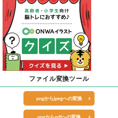
ファイル変換ツール
pngからjpegへの変換
pngからpdfへの変換