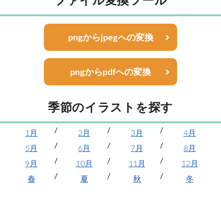
ファイル変換ツール
pngからjpegへの変換
pngからpdfへの変換
季節のイラストを探す
1月
2月
3月
4月
5月
6月
7月
8月
9月
10月
11月
12月
春
夏
秋
冬