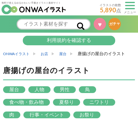
無料で使えるゆるかわいい手書きイラスト素材サイト
イラストの枚数
5,890
点
メニュー
♥
ガチャ
利用規約を確認する
唐揚げの屋台のイラスト
ONWAイラスト
お店
屋台
唐揚げの屋台のイラスト
屋台
人物
男性
鳥
食べ物・飲み物
夏祭り
ニワトリ
肉
行事・イベント
お祭り