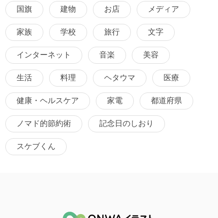
国旗
建物
お店
メディア
家族
学校
旅行
文字
インターネット
音楽
美容
生活
料理
ヘタウマ
医療
健康・ヘルスケア
家電
都道府県
ノマド的節約術
記念日のしおり
スケブくん