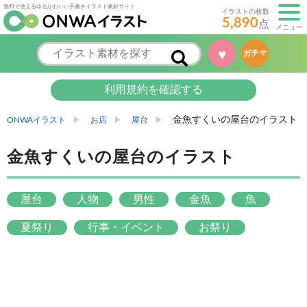
無料で使えるゆるかわいい手書きイラスト素材サイト
イラストの枚数
5,890
点
メニュー
♥
ガチャ
利用規約を確認する
金魚すくいの屋台のイラスト
ONWAイラスト
お店
屋台
金魚すくいの屋台のイラスト
屋台
人物
男性
金魚
魚
夏祭り
行事・イベント
お祭り