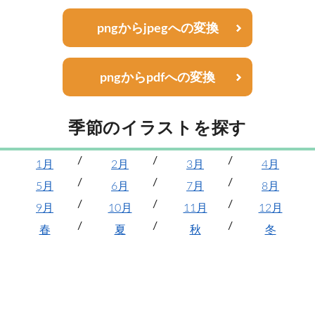
pngからjpegへの変換
pngからpdfへの変換
季節のイラストを探す
1月
2月
3月
4月
5月
6月
7月
8月
9月
10月
11月
12月
春
夏
秋
冬