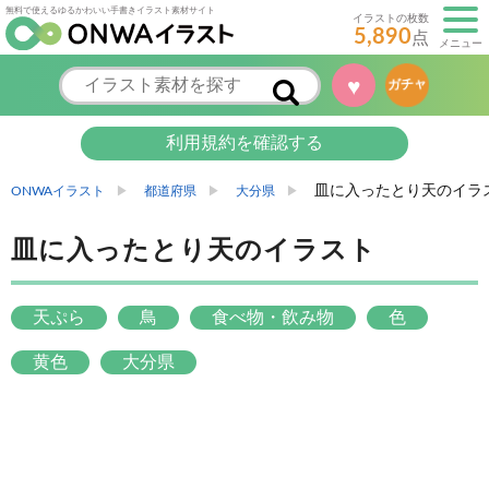
無料で使えるゆるかわいい手書きイラスト素材サイト
イラストの枚数
5,890
点
メニュー
♥
ガチャ
利用規約を確認する
皿に入ったとり天のイラ
ONWAイラスト
都道府県
大分県
皿に入ったとり天のイラスト
天ぷら
鳥
食べ物・飲み物
色
黄色
大分県