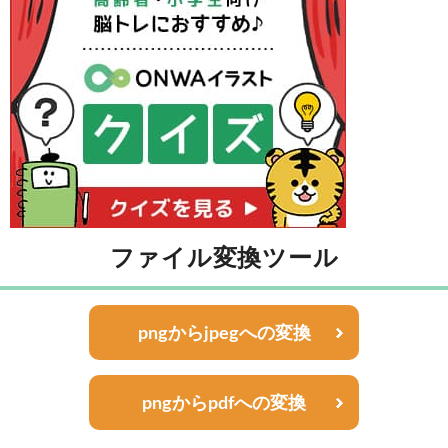
ファイル変換ツール
pngからjpegへの変換
pngからpdfへの変換