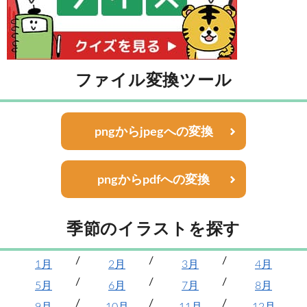
ファイル変換ツール
pngからjpegへの変換
pngからpdfへの変換
季節のイラストを探す
1月
2月
3月
4月
5月
6月
7月
8月
9月
10月
11月
12月