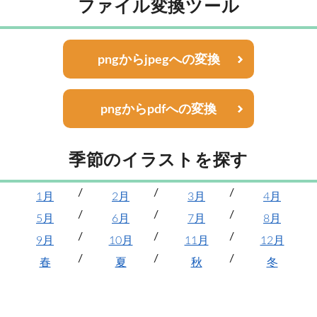
ファイル変換ツール
pngからjpegへの変換
pngからpdfへの変換
季節のイラストを探す
1月
2月
3月
4月
5月
6月
7月
8月
9月
10月
11月
12月
春
夏
秋
冬