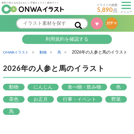
無料で使えるゆるかわいい手書きイラスト素材サイト
イラストの枚数
5,890
点
メニュー
♥
ガチャ
利用規約を確認する
2026年の人参と馬のイラスト
ONWAイラスト
動物
馬
2026年の人参と馬のイラスト
動物
にんじん
食べ物・飲み物
色
茶色
お正月
行事・イベント
野菜
馬