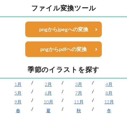
ファイル変換ツール
pngからjpegへの変換
pngからpdfへの変換
季節のイラストを探す
1月
2月
3月
4月
5月
6月
7月
8月
9月
10月
11月
12月
春
夏
秋
冬