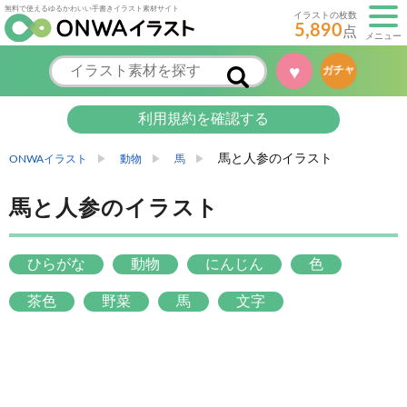
無料で使えるゆるかわいい手書きイラスト素材サイト
イラストの枚数
5,890
点
メニュー
♥
ガチャ
利用規約を確認する
馬と人参のイラスト
ONWAイラスト
動物
馬
馬と人参のイラスト
ひらがな
動物
にんじん
色
茶色
野菜
馬
文字