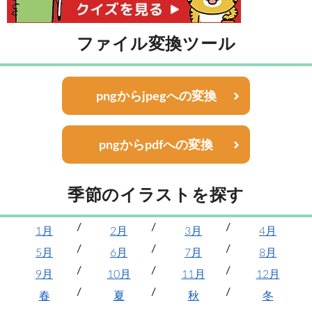
ファイル変換ツール
pngからjpegへの変換
pngからpdfへの変換
季節のイラストを探す
1月
2月
3月
4月
5月
6月
7月
8月
9月
10月
11月
12月
春
夏
秋
冬