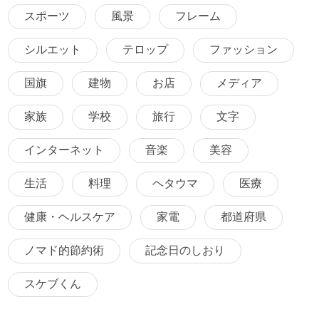
スポーツ
風景
フレーム
シルエット
テロップ
ファッション
国旗
建物
お店
メディア
家族
学校
旅行
文字
インターネット
音楽
美容
生活
料理
ヘタウマ
医療
健康・ヘルスケア
家電
都道府県
ノマド的節約術
記念日のしおり
スケブくん