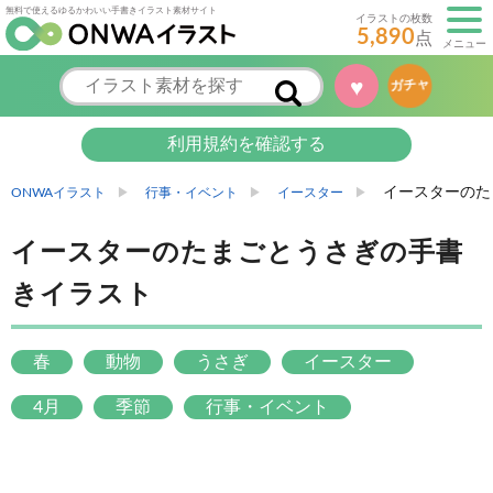
無料で使えるゆるかわいい手書きイラスト素材サイト
イラストの枚数
5,890
点
メニュー
♥
ガチャ
利用規約を確認する
イースターのた
ONWAイラスト
行事・イベント
イースター
イースターのたまごとうさぎの手書
きイラスト
春
動物
うさぎ
イースター
4月
季節
行事・イベント