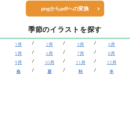
pngからpdfへの変換
季節のイラストを探す
1月
2月
3月
4月
5月
6月
7月
8月
9月
10月
11月
12月
春
夏
秋
冬