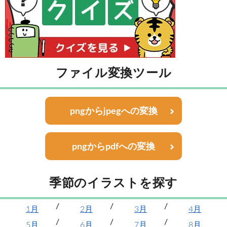
ファイル変換ツール
pngからjpegへの変換
pngからpdfへの変換
季節のイラストを探す
1月
2月
3月
4月
5月
6月
7月
8月