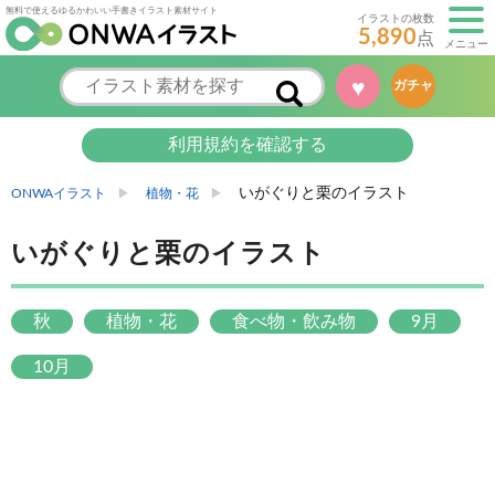
無料で使えるゆるかわいい手書きイラスト素材サイト
イラストの枚数
5,890
点
メニュー
♥
ガチャ
利用規約を確認する
いがぐりと栗のイラスト
ONWAイラスト
植物・花
いがぐりと栗のイラスト
秋
植物・花
食べ物・飲み物
9月
10月