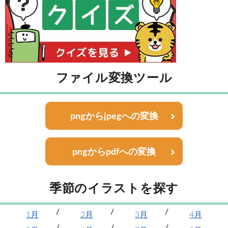
ファイル変換ツール
pngからjpegへの変換
pngからpdfへの変換
季節のイラストを探す
1月
2月
3月
4月