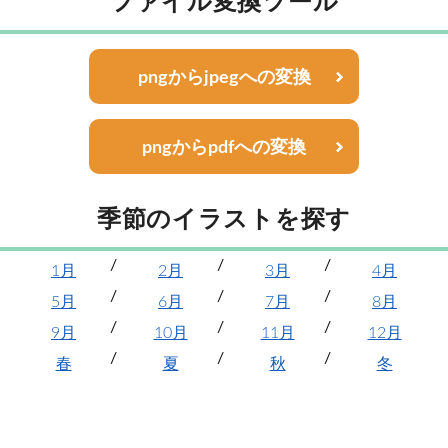
ファイル変換ツール
pngからjpegへの変換
pngからpdfへの変換
季節のイラストを探す
1月
2月
3月
4月
5月
6月
7月
8月
9月
10月
11月
12月
春
夏
秋
冬