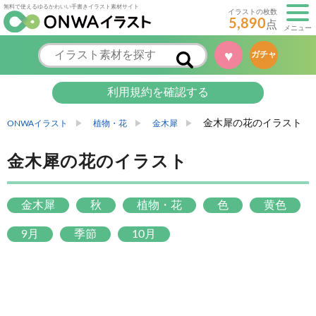
無料で使えるゆるかわいい手書きイラスト素材サイト
イラストの枚数
5,890
点
メニュー
♥
ガチャ
利用規約を確認する
金木犀の花のイラスト
ONWAイラスト
植物・花
金木犀
金木犀の花のイラスト
金木犀
秋
植物・花
色
黄色
9月
季節
10月