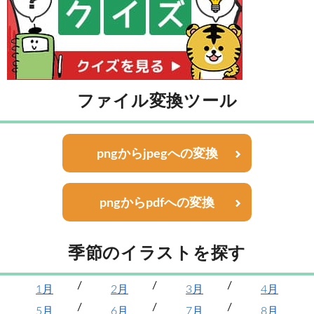
ファイル変換ツール
pngからjpegへの変換
pngからpdfへの変換
季節のイラストを探す
1月
2月
3月
4月
5月
6月
7月
8月