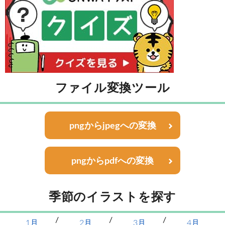
ファイル変換ツール
pngからjpegへの変換
pngからpdfへの変換
季節のイラストを探す
1月
2月
3月
4月