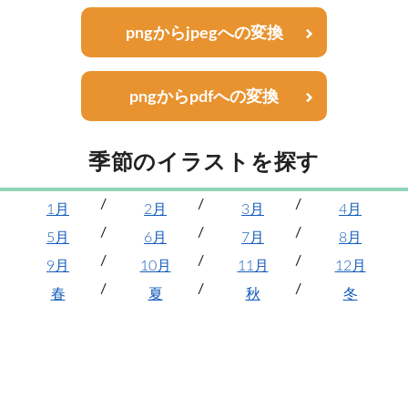
pngからjpegへの変換
pngからpdfへの変換
季節のイラストを探す
1月
2月
3月
4月
5月
6月
7月
8月
9月
10月
11月
12月
春
夏
秋
冬