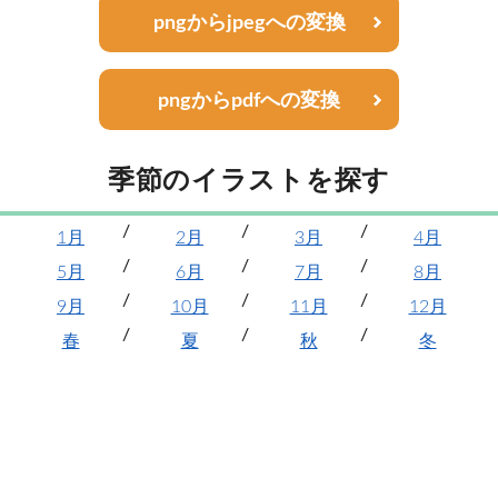
pngからjpegへの変換
pngからpdfへの変換
季節のイラストを探す
1月
2月
3月
4月
5月
6月
7月
8月
9月
10月
11月
12月
春
夏
秋
冬