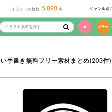
5,890
ジャンル別
イラストの枚数
点
♥
ガチャ
手書き無料フリー素材まとめ(203件)