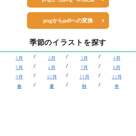
pngからpdfへの変換
季節のイラストを探す
1月
2月
3月
4月
5月
6月
7月
8月
9月
10月
11月
12月
春
夏
秋
冬