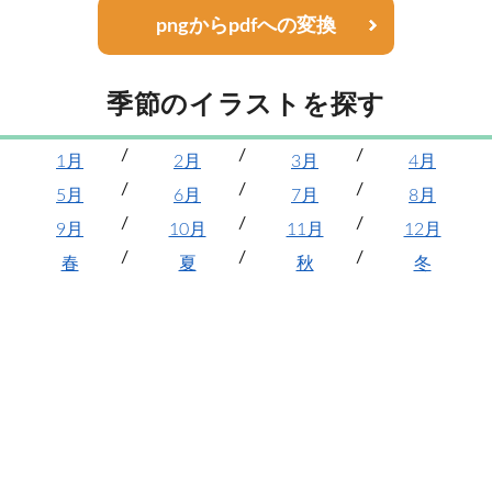
pngからpdfへの変換
季節のイラストを探す
1月
2月
3月
4月
5月
6月
7月
8月
9月
10月
11月
12月
春
夏
秋
冬