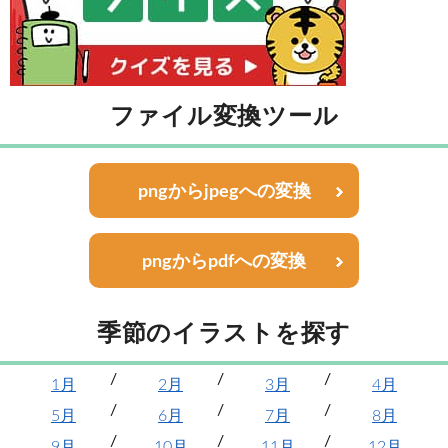
ファイル変換ツール
pngからjpegへの変換
pngからpdfへの変換
季節のイラストを探す
1月
2月
3月
4月
5月
6月
7月
8月
9月
10月
11月
12月