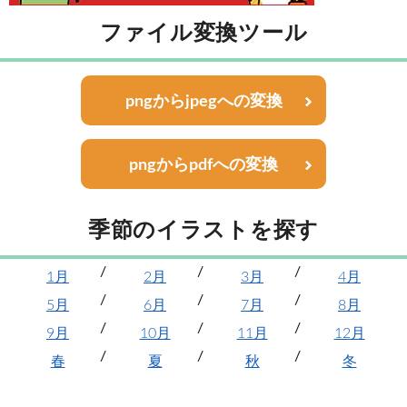
ファイル変換ツール
pngからjpegへの変換
pngからpdfへの変換
季節のイラストを探す
1月
2月
3月
4月
5月
6月
7月
8月
9月
10月
11月
12月
春
夏
秋
冬