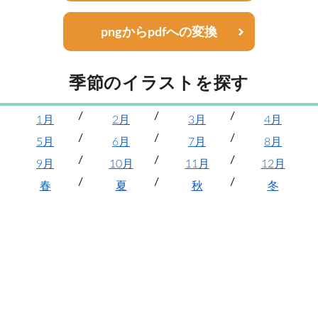
pngからpdfへの変換
季節のイラストを探す
1月
2月
3月
4月
5月
6月
7月
8月
9月
10月
11月
12月
春
夏
秋
冬